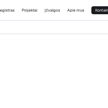
egistras
Projektai
Įžvalgos
Apie mus
Kontak