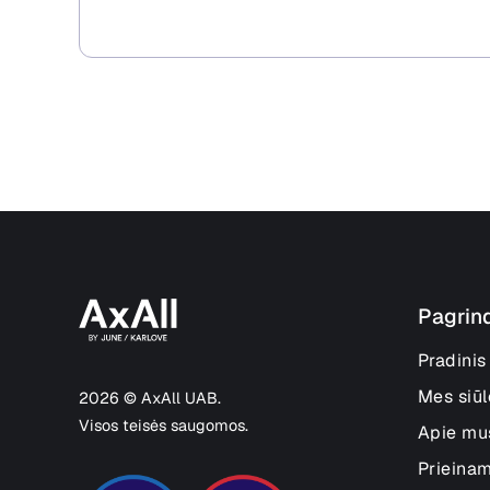
Pagrin
Pradinis
Mes siū
2026 © AxAll UAB.
Visos teisės saugomos.
Apie mu
Prieina