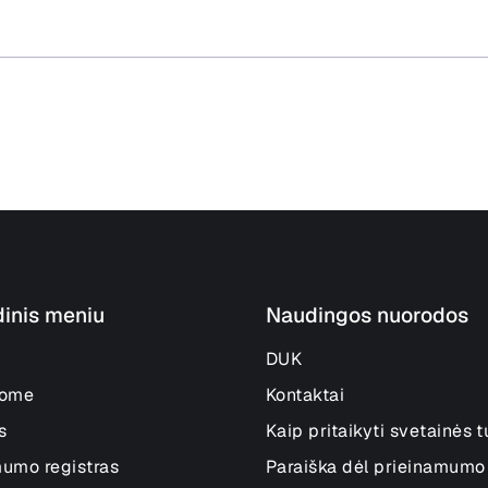
dinis meniu
Naudingos nuorodos
DUK
lome
Kontaktai
s
Kaip pritaikyti svetainės t
mumo registras
Paraiška dėl prieinamumo