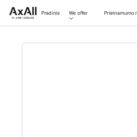
Pradinis
We offer
Prieinamumo r