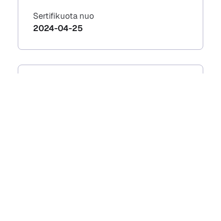
Sertifikuota nuo
2024-04-25
Liesbeth Dillen svetainė
Prieinama skaitmeninė platforma
Prieinamumo vertinimas
Paraiška dėl
prieinamumo
Prieinamumo atitikties
ataskaita
Grįžtamojo ryšio priemonė