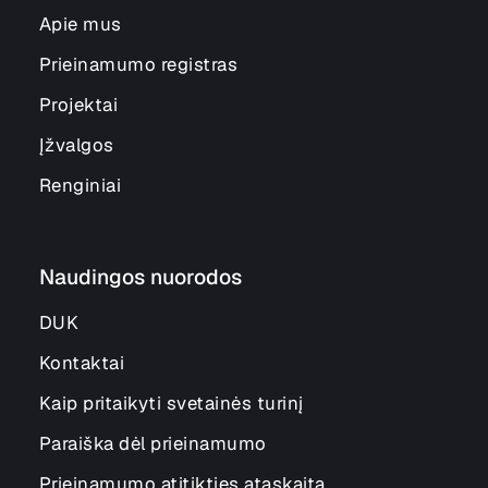
Apie mus
Prieinamumo registras
Projektai
Įžvalgos
Renginiai
Naudingos nuorodos
DUK
Kontaktai
Kaip pritaikyti svetainės turinį
Paraiška dėl prieinamumo
Prieinamumo atitikties ataskaita