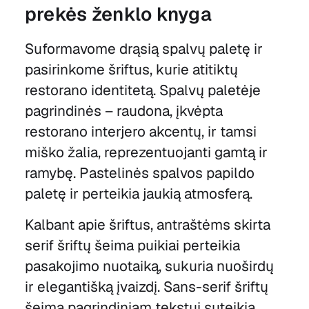
prekės ženklo knyga
Suformavome drąsią spalvų paletę ir
pasirinkome šriftus, kurie atitiktų
restorano identitetą. Spalvų paletėje
pagrindinės – raudona, įkvėpta
restorano interjero akcentų, ir tamsi
miško žalia, reprezentuojanti gamtą ir
ramybę. Pastelinės spalvos papildo
paletę ir perteikia jaukią atmosferą.
Kalbant apie šriftus, antraštėms skirta
serif šriftų šeima puikiai perteikia
pasakojimo nuotaiką, sukuria nuoširdų
ir elegantišką įvaizdį. Sans-serif šriftų
šeima pagrindiniam tekstui suteikia