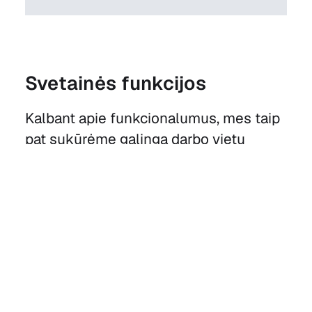
Svetainės funkcijos
Kalbant apie funkcionalumus, mes taip
pat sukūrėme galingą darbo vietų
sąrašų sistemą su paieška, filtravimu ir
skirstymu į kategorijas, įskaitant
intuityvų paraiškų teikimo procesą,
kuris leistų potencialiems kandidatams
lengvai pretenduoti į atviras pozicijas.
Skelbimų sistemą lengva naudoti ir
prižiūrėti turinio administratoriams, nes
paruošėme IPRA komandai skirtą