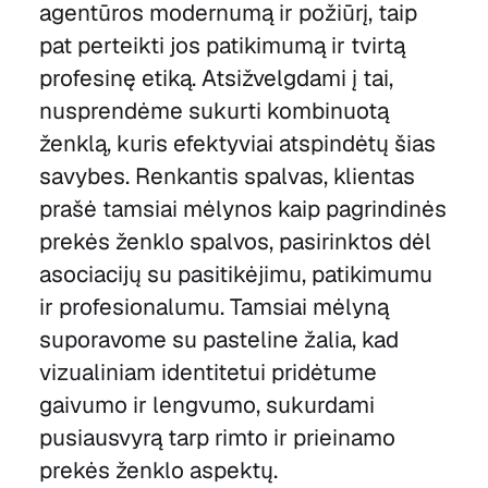
agentūros modernumą ir požiūrį, taip
pat perteikti jos patikimumą ir tvirtą
profesinę etiką. Atsižvelgdami į tai,
nusprendėme sukurti kombinuotą
ženklą, kuris efektyviai atspindėtų šias
savybes. Renkantis spalvas, klientas
prašė tamsiai mėlynos kaip pagrindinės
prekės ženklo spalvos, pasirinktos dėl
asociacijų su pasitikėjimu, patikimumu
ir profesionalumu. Tamsiai mėlyną
suporavome su pasteline žalia, kad
vizualiniam identitetui pridėtume
gaivumo ir lengvumo, sukurdami
pusiausvyrą tarp rimto ir prieinamo
prekės ženklo aspektų.