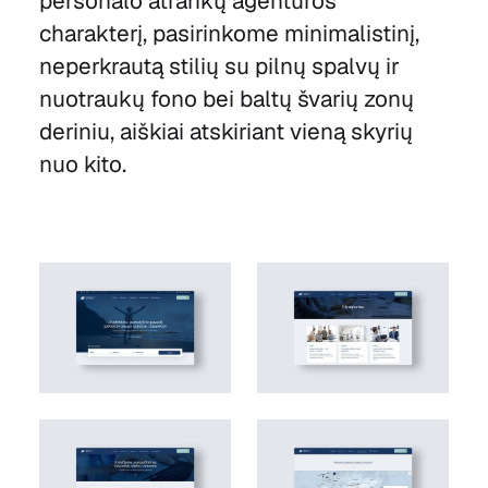
personalo atrankų agentūros
charakterį, pasirinkome minimalistinį,
neperkrautą stilių su pilnų spalvų ir
nuotraukų fono bei baltų švarių zonų
deriniu, aiškiai atskiriant vieną skyrių
nuo kito.