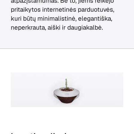
atpažįstamumas. Be to, jiems reikėjo
pritaikytos internetinės parduotuvės,
kuri būtų minimalistinė, elegantiška,
neperkrauta, aiški ir daugiakalbė.