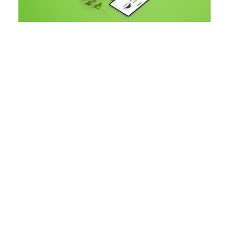
Pakuotės dizainas
Be to, sukūrėme "Memory Tree" firminę,
švarią ir minimalistinę produkto dėžutę.
Ant galinės sienelės pateikėme prekės
ženklo viziją, o ant šoninių sienelių -
produktų privalumus ir savybes.
Dėžutės priekyje (ten, kur ji atsidaro)
yra pagrindinis logotipas su šūkiu.
Dėžutės viršus nuo visų kitų išsiskyrė
spalva.