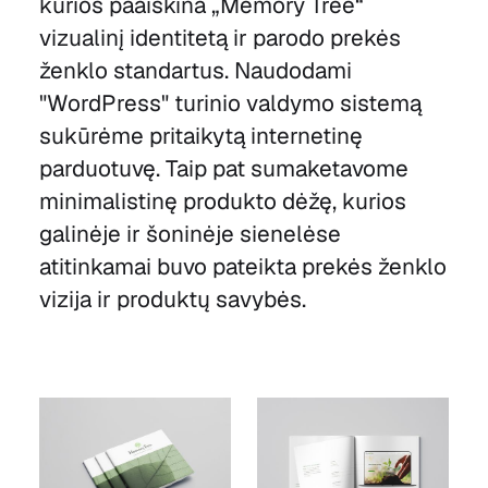
kurios paaiškina „Memory Tree“
vizualinį identitetą ir parodo prekės
ženklo standartus. Naudodami
"WordPress" turinio valdymo sistemą
sukūrėme pritaikytą internetinę
parduotuvę. Taip pat sumaketavome
minimalistinę produkto dėžę, kurios
galinėje ir šoninėje sienelėse
atitinkamai buvo pateikta prekės ženklo
vizija ir produktų savybės.