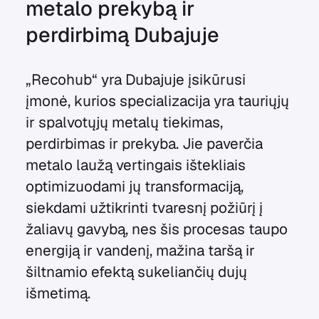
metalo prekybą ir
perdirbimą Dubajuje
„Recohub“ yra Dubajuje įsikūrusi
įmonė, kurios specializacija yra tauriųjų
ir spalvotųjų metalų tiekimas,
perdirbimas ir prekyba. Jie paverčia
metalo laužą vertingais ištekliais
optimizuodami jų transformaciją,
siekdami užtikrinti tvaresnį požiūrį į
žaliavų gavybą, nes šis procesas taupo
energiją ir vandenį, mažina taršą ir
šiltnamio efektą sukeliančių dujų
išmetimą.