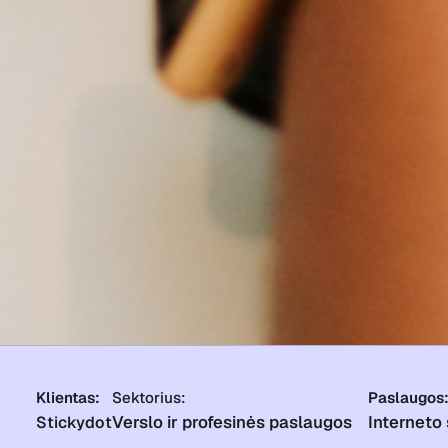
Klientas:
Sektorius:
Paslaugos
Verslo ir profesinės paslaugos
Interneto
Stickydot