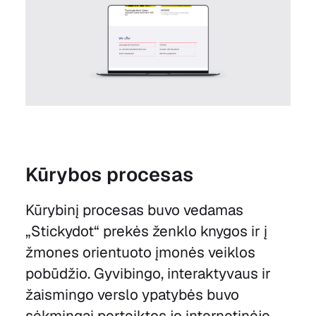
Kūrybos procesas
Kūrybinį procesas buvo vedamas
„Stickydot“ prekės ženklo knygos ir į
žmones orientuoto įmonės veiklos
pobūdžio. Gyvibingo, interaktyvaus ir
žaismingo verslo ypatybės buvo
sėkmingai perteiktos jo internetinėje