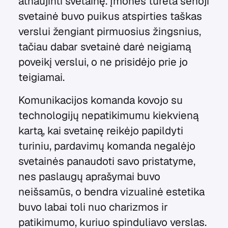
atnaujinti svetainę. Įmonės turėta senoji
svetainė buvo puikus atspirties taškas
verslui žengiant pirmuosius žingsnius,
tačiau dabar svetainė darė neigiamą
poveikį verslui, o ne prisidėjo prie jo
teigiamai.
Komunikacijos komanda kovojo su
technologijų nepatikimumu kiekvieną
kartą, kai svetainę reikėjo papildyti
turiniu, pardavimų komanda negalėjo
svetainės panaudoti savo pristatyme,
nes paslaugų aprašymai buvo
neišsamūs, o bendra vizualinė estetika
buvo labai toli nuo charizmos ir
patikimumo, kuriuo spinduliavo verslas.