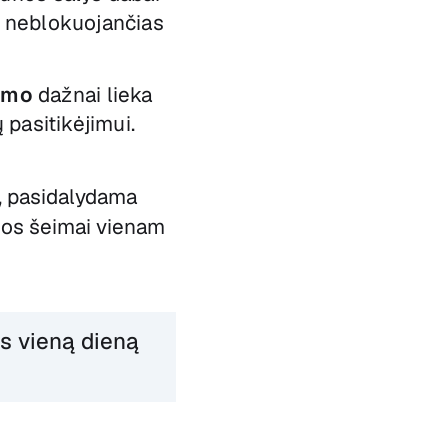
s neblokuojančias
umo
dažnai lieka
 pasitikėjimui.
, pasidalydama
 jos šeimai vienam
s vieną dieną