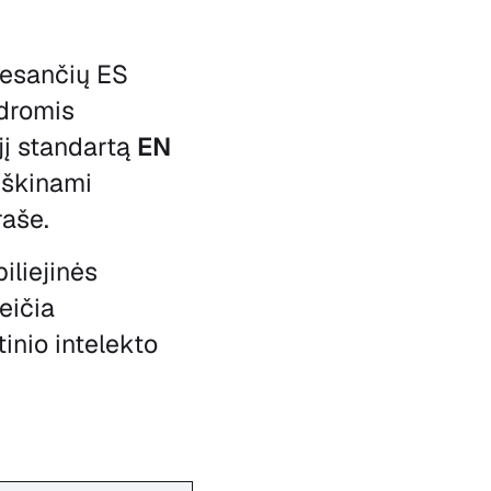
 esančių ES
dromis
jį standartą
EN
iškinami
raše.
iliejinės
eičia
inio intelekto