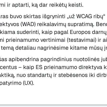
mi ir aptarti, ką dar reikėtų keisti.
ras buvo skirtas išgryninti „už WCAG ribų“
ektyvos (WAD) reikalavimų supratimą. Ben
kiama suderinti, kaip pagal Europos darnų
i prieinamumo vertinimai (testavimai) ir a
ą temą detaliau nagrinėsime kitame mūsų į
šas apibendrina pagrindinius nuotolinės jub
kcentus – kaip ES prieinamumo direktyva k
tiką, nuo standartų ir stebėsenos iki dirbt
 patyrimo (UX).