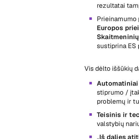
rezultatai tam
Prieinamumo p
Europos pri
Skaitmeninių
sustiprina ES 
Vis dėlto iššūkių d
Automatiniai 
stiprumo / įt
problemų ir tu
Teisinis ir t
valstybių nari
„
Iš dalies ati