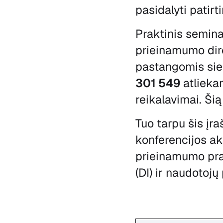
pasidalyti patirti
Praktinis semina
prieinamumo dir
pastangomis sie
301 549
atliekam
reikalavimai. Ši
Tuo tarpu šis įra
konferencijos a
prieinamumo prak
(DI) ir naudotojų