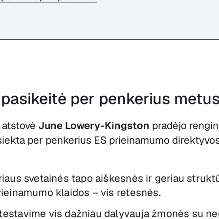
 pasikeitė per penkerius metu
 atstovė
June Lowery-Kingston
pradėjo rengin
asiekta per penkerius ES prieinamumo direktyvo
iaus svetainės tapo aiškesnės ir geriau strukt
rieinamumo klaidos – vis retesnės.
estavime vis dažniau dalyvauja žmonės su neg