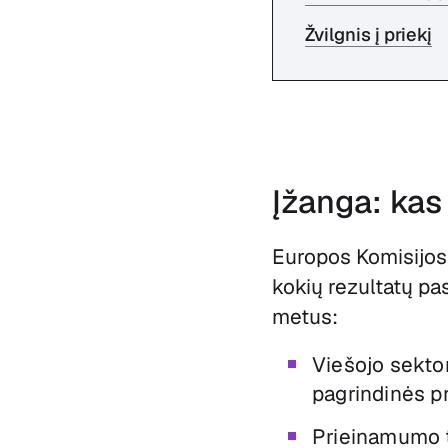
Žvilgnis į priekį
Įžanga: kas
Europos Komisijos
kokių rezultatų p
metus:
Viešojo sektor
pagrindinės p
Prieinamumo t