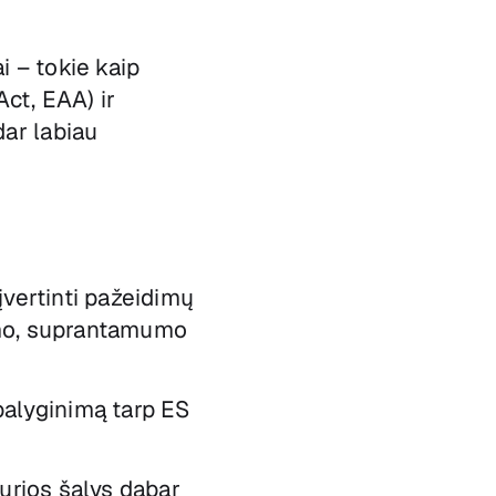
 – tokie kaip
Act, EAA) ir
dar labiau
 įvertinti pažeidimų
kimo, suprantamumo
palyginimą tarp ES
kurios šalys dabar