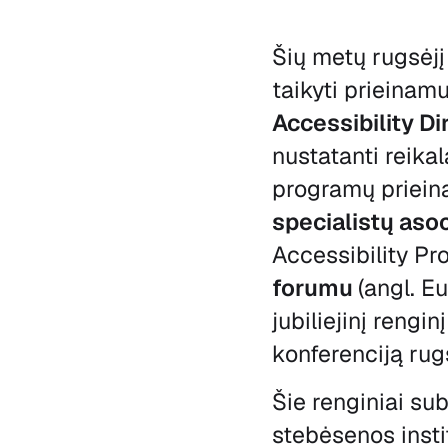
Šių metų rugsėjį
taikyti prieinam
Accessibility Di
nustatanti reikal
programų priei
specialistų asoc
Accessibility Pr
forumu
(angl. E
jubiliejinį rengi
konferenciją rug
Šie renginiai su
stebėsenos insti