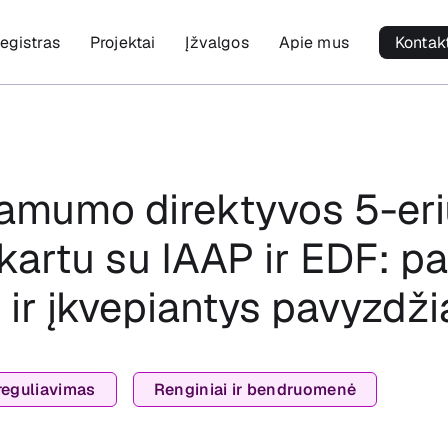
egistras
Projektai
Įžvalgos
Apie mus
Kontak
namumo direktyvos 5-er
kartu su IAAP ir EDF: p
ir įkvepiantys pavyzdži
 reguliavimas
Renginiai ir bendruomenė