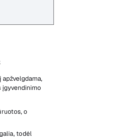
s
į apžvelgdama,
s įgyvendinimo
ūruotos, o
alia, todėl