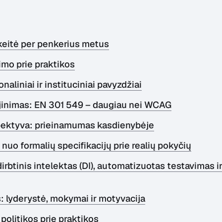
keitė per penkerius metus
imo prie praktikos
naliniai ir instituciniai pavyzdžiai
jinimas: EN 301 549 – daugiau nei WCAG
ektyva: prieinamumas kasdienybėje
: nuo formalių specifikacijų prie realių pokyčių
irbtinis intelektas (DI), automatizuotas testavimas 
: lyderystė, mokymai ir motyvacija
politikos prie praktikos