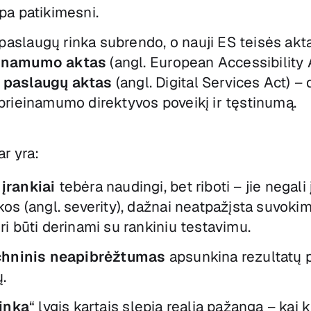
pa patikimesni.
aslaugų rinka subrendo, o nauji ES teisės aktai
einamumo aktas
(angl. European Accessibility 
 paslaugų aktas
(angl. Digital Services Act) – 
prieinamumo direktyvos poveikį ir tęstinumą.
ar yra:
įrankiai
tebėra naudingi, bet riboti – jie negali
akos (angl. severity), dažnai neatpažįsta suvo
ri būti derinami su rankiniu testavimu.
echninis neapibrėžtumas
apsunkina rezultatų 
ų.
tinka
“ lygis kartais slepia realią pažangą – kai 