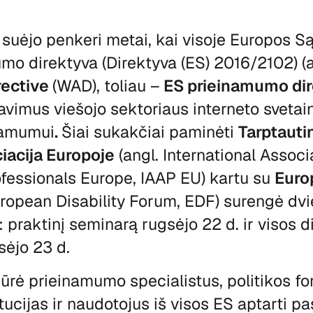
 suėjo penkeri metai, kai visoje Europos S
umo direktyva (Direktyva (ES) 2016/2102) (a
rective
(WAD), toliau –
ES prieinamumo dir
avimus viešojo sektoriaus interneto svetain
namumui
.
Šiai sukakčiai paminėti
Tarptaut
iacija Europoje
(angl. International Associ
ofessionals Europe, IAAP EU) kartu su
Euro
uropean Disability Forum, EDF) surengė dvi
nį: praktinį seminarą rugsėjo 22 d. ir visos 
sėjo 23 d.
būrė prieinamumo specialistus, politikos f
tucijas ir naudotojus iš visos ES aptarti p