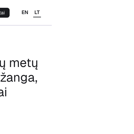
EN
LT
tai
ių metų
ažanga,
ai