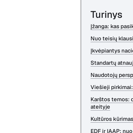
Turinys
Įžanga: kas pasi
Nuo teisių klaus
Įkvėpiantys nacio
Standartų atnau
Naudotojų persp
Viešieji pirkimai
Karštos temos: d
ateityje
Kultūros kūrimas
EDF ir IAAP: nuo 