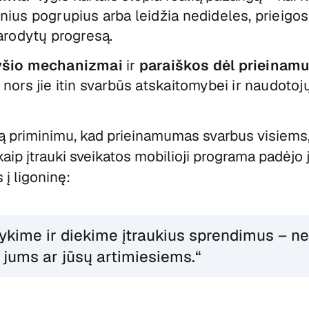
nius pogrupius arba leidžia nedideles, prieigo
arodytų progresą.
ryšio mechanizmai
ir
paraiškos dėl prieinam
nors jie itin svarbūs atskaitomybei ir naudotojų
ą priminimu, kad prieinamumas svarbus visiems
 kaip įtrauki sveikatos mobilioji programa padėjo
 į ligoninę:
ykime ir diekime įtraukius sprendimus – ne
ti jums ar jūsų artimiesiems.“