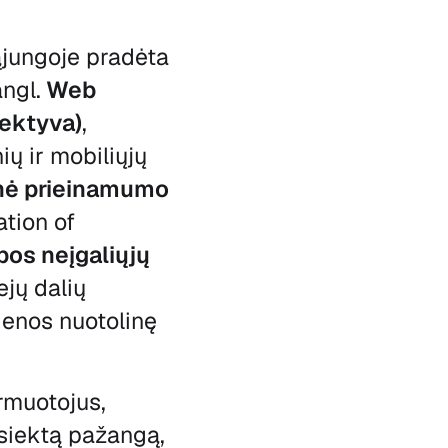
ąjungoje pradėta
ngl.
Web
ektyva)
,
ių ir mobiliųjų
inė prieinamumo
ation of
pos neįgaliųjų
ejų dalių
dienos nuotolinę
ormuotojus,
asiektą pažangą,