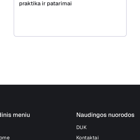
praktika ir patarimai
dinis meniu
Naudingos nuorodos
DUK
lome
Kontaktai