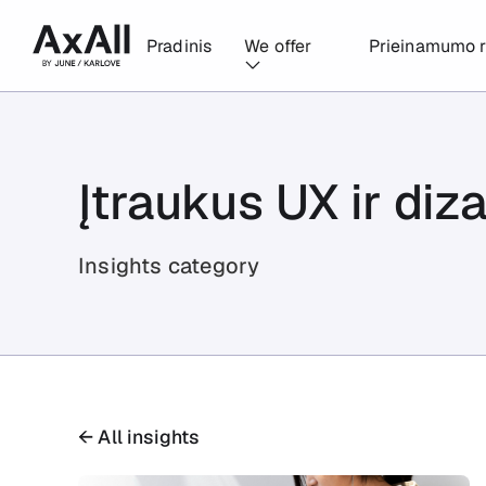
Pradinis
We offer
Prieinamumo r
Įtraukus UX ir diz
Insights category
← All insights