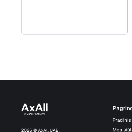
Pagrin
Pradinis
Mes siū
2026 © AxAll UAB.