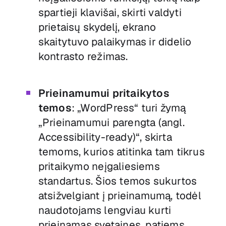
spartieji klavišai, skirti valdyti
prietaisų skydelį, ekrano
skaitytuvo palaikymas ir didelio
kontrasto režimas.
Prieinamumui pritaikytos
temos
: „WordPress“ turi žymą
„Prieinamumui parengta (angl.
Accessibility-ready)“, skirta
temoms, kurios atitinka tam tikrus
pritaikymo neįgaliesiems
standartus. Šios temos sukurtos
atsižvelgiant į prieinamumą, todėl
naudotojams lengviau kurti
prieinamas svetaines, patiems