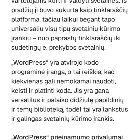
vartotojams kurti ir valdyti svetaines. Iš
pradžių ji buvo sukurta kaip tinklaraščių
platforma, tačiau laikui bėgant tapo
universaliu visų tipų svetainių kūrimo
įrankiu – nuo paprastų tinklaraščių iki
sudėtingų e. prekybos svetainių.
„WordPress“ yra atvirojo kodo
programinė įranga, o tai reiškia, kad
kiekvienas gali nemokamai naudoti,
keisti ir platinti kodą. Jis yra gana
versatilus ir palaiko didžiulę papildinių
ir temų biblioteką, todėl tai yra lankstus
ir galingas svetainių kūrimo įrankis.
„WordPress“ prieinamumo privalumai