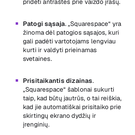
pridėti antraštes prie vaizdo įrašų.
Patogi sąsaja
. „Squarespace“ yra
žinoma dėl patogios sąsajos, kuri
gali padėti vartotojams lengviau
kurti ir valdyti prieinamas
svetaines.
Prisitaikantis dizainas
.
„Squarespace“ šablonai sukurti
taip, kad būtų jautrūs, o tai reiškia,
kad jie automatiškai prisitaiko prie
skirtingų ekrano dydžių ir
įrenginių.