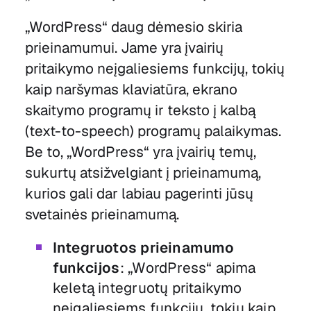
„WordPress“ daug dėmesio skiria
prieinamumui. Jame yra įvairių
pritaikymo neįgaliesiems funkcijų, tokių
kaip naršymas klaviatūra, ekrano
skaitymo programų ir teksto į kalbą
(text-to-speech) programų palaikymas.
Be to, „WordPress“ yra įvairių temų,
sukurtų atsižvelgiant į prieinamumą,
kurios gali dar labiau pagerinti jūsų
svetainės prieinamumą.
Integruotos prieinamumo
funkcijos
: „WordPress“ apima
keletą integruotų pritaikymo
neįgaliesiems funkcijų, tokių kaip