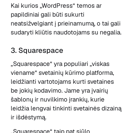
Kai kurios „WordPress“ temos ar
papildiniai gali būti sukurti
neatsižvelgiant į prieinamumą, o tai gali
sudaryti kliūtis naudotojams su negalia.
3. Squarespace
„Squarespace“ yra populiari „viskas
viename“ svetainių kūrimo platforma,
leidžianti vartotojams kurti svetaines
be jokių kodavimo. Jame yra įvairių
šablonų ir nuvilkimo įrankių, kurie
leidžia lengvai tinkinti svetainės dizainą
ir išdėstymą.
„Squarespace“ taip pat siūlo