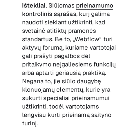
ištekliai
. Siūlomas
prieinamumo
kontrolinis sąrašas
, kurį galima
naudoti siekiant užtikrinti, kad
svetainė atitiktų pramonės
standartus. Be to, „Webflow“ turi
aktyvų forumą, kuriame vartotojai
gali prašyti pagalbos dėl
pritaikymo neįgaliesiems funkcijų
arba aptarti geriausią praktiką.
Negana to, jie siūlo daugybę
klonuojamų elementų, kurie yra
sukurti specialiai prieinamumui
užtikrinti, todėl vartotojams
lengviau kurti prieinamą saityno
turinį.