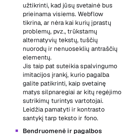
užtikrinti, kad jūsų svetainė bus
prieinama visiems. Webflow
tikrina, ar nėra kai kurių įprastų
problemų, pvz., trūkstamų
alternatyvių tekstų, tuščių
nuorodų ir nenuoseklių antraščių
elementų.
Jis taip pat suteikia spalvingumo
imitacijos įrankį, kurio pagalba
galite patikrinti, kaip svetainę
matys silpnaregiai ar kitų regėjimo
sutrikimų turintys vartotojai.
Leidžia pamatyti ir kontrasto
santykį tarp teksto ir fono.
Bendruomenė ir pagalbos