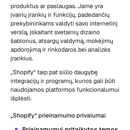
produktus ar paslaugas. Jame yra
įvairių įrankių ir funkcijų, padedančių
prekybininkams valdyti savo internetinį
verslą, įskaitant svetainių dizaino
šablonus, atsargų valdymą, mokėjimų
apdorojimą ir rinkodaros bei analizės
įrankius.
„Shopify“ taip pat siūlo daugybę
integracijų ir programų, kurios gali būti
naudojamos platformos funkcionalumui
išplėsti.
„Shopify“ prieinamumo privalumai
Prieinamumui pritaikytos temos
.