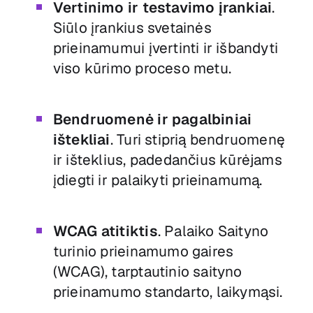
Vertinimo ir testavimo įrankiai
.
Siūlo įrankius svetainės
prieinamumui įvertinti ir išbandyti
viso kūrimo proceso metu.
Bendruomenė ir pagalbiniai
ištekliai
. Turi stiprią bendruomenę
ir išteklius, padedančius kūrėjams
įdiegti ir palaikyti prieinamumą.
WCAG atitiktis
. Palaiko Saityno
turinio prieinamumo gaires
(WCAG), tarptautinio saityno
prieinamumo standarto, laikymąsi.