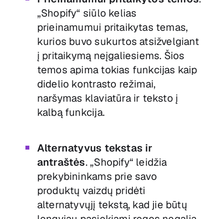
„Shopify“ siūlo kelias
prieinamumui pritaikytas temas,
kurios buvo sukurtos atsižvelgiant
į pritaikymą neįgaliesiems. Šios
temos apima tokias funkcijas kaip
didelio kontrasto režimai,
naršymas klaviatūra ir teksto į
kalbą funkcija.
Alternatyvus tekstas ir
antraštės
. „Shopify“ leidžia
prekybininkams prie savo
produktų vaizdų pridėti
alternatyvųjį tekstą, kad jie būtų
lengviau pasiekiami regos negalią