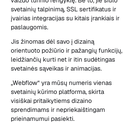
vaizdo turinio rengyklę. Be to, jie siūlo
svetainių talpinimą, SSL sertifikatus ir
įvairias integracijas su kitais įrankiais ir
paslaugomis.
Jis žinomas dėl savo į dizainą
orientuoto požiūrio ir pažangių funkcijų,
leidžiančių kurti net ir itin sudėtingas
svetainės sąveikas ir animacijas.
„Webflow“ yra mūsų numeris vienas
svetainių kūrimo platforma, skirta
visiškai pritaikytiems dizaino
sprendimams ir nepriekaištingam
prieinamumui pasiekti.