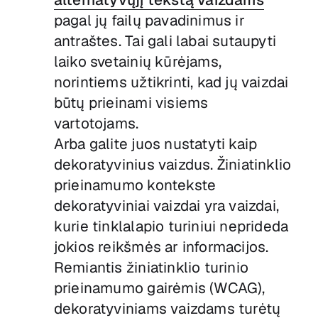
pagal jų failų pavadinimus ir
antraštes. Tai gali labai sutaupyti
laiko svetainių kūrėjams,
norintiems užtikrinti, kad jų vaizdai
būtų prieinami visiems
vartotojams.
Arba galite juos nustatyti kaip
dekoratyvinius vaizdus. Žiniatinklio
prieinamumo kontekste
dekoratyviniai vaizdai yra vaizdai,
kurie tinklalapio turiniui neprideda
jokios reikšmės ar informacijos.
Remiantis žiniatinklio turinio
prieinamumo gairėmis (WCAG),
dekoratyviniams vaizdams turėtų