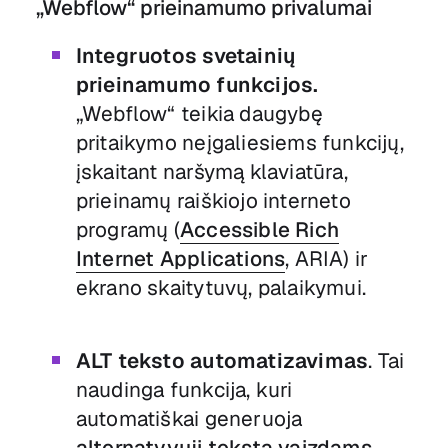
„Webflow“ prieinamumo privalumai
Integruotos svetainių
prieinamumo funkcijos.
„Webflow“ teikia daugybę
pritaikymo neįgaliesiems funkcijų,
įskaitant naršymą klaviatūra,
prieinamų raiškiojo interneto
programų (
Accessible Rich
Internet Applications
, ARIA) ir
ekrano skaitytuvų, palaikymui.
ALT teksto automatizavimas
. Tai
naudinga funkcija, kuri
automatiškai generuoja
alternatyvųjį tekstą vaizdams