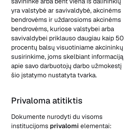
savininkė arba bent viena iš dalininkių
yra valstybė ar savivaldybė, akcinėms
bendrovėms ir uždarosioms akcinėms
bendrovėms, kuriose valstybei arba
savivaldybei priklauso daugiau kaip 50
procentų balsų visuotiniame akcininkų
susirinkime, joms skelbiant informaciją
apie savo darbuotojų darbo užmokestį
šio įstatymo nustatyta tvarka.
Privaloma atitiktis
Dokumente nurodyti du visoms
institucijoms
privalomi
elementai: