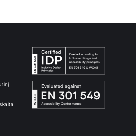
urinį
skaita