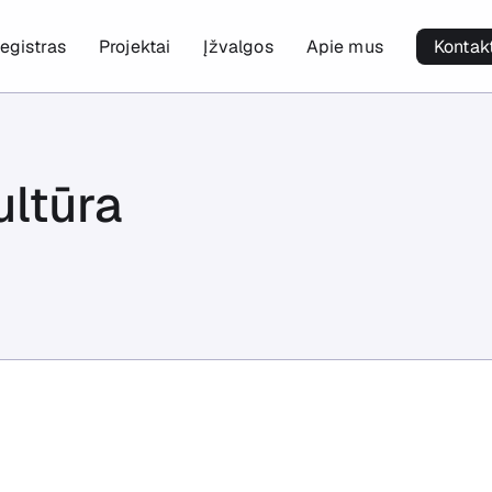
egistras
Projektai
Įžvalgos
Apie mus
Kontak
ultūra