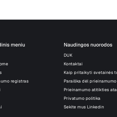
dinis meniu
Naudingos nuorodos
DUK
lome
Kontaktai
s
Kaip pritaikyti svetainės t
mumo registras
Paraiška dėl prieinamumo
i
Prieinamumo atitikties ata
Privatumo politika
i
Sekite mus Linkedin