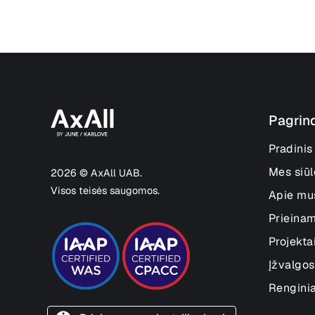
Pagrin
Pradinis
Mes siū
2026 © AxAll UAB.
Visos teisės saugomos.
Apie mu
Prieina
Projekta
Įžvalgos
Renginia