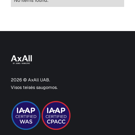
No items found.
2026 © AxAll UAB.
Visos teisės saugomos.